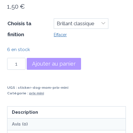
1,50
€
Choisis ta
finition
Effacer
6 en stock
quantité
Ajouter au panier
de
Sticker
Dog
UGS :
sticker-dog-mom-prix-mini
Mom
Catégorie :
prix mini
(prix
mini)
Description
Avis (0)