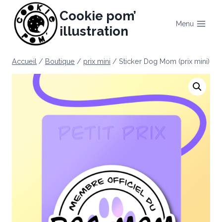
Aller
Cookie pom’
au
Menu
illustration
contenu
Accueil
/
Boutique
/
prix mini
/
Sticker Dog Mom (prix mini)