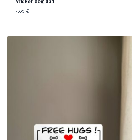
Sticker dog dad
4,00
€