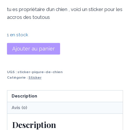
tu es propriétaire d’un chien , voici un sticker pour les
accros des toutous
1 en stock
quantité
Ajouter au panier
de
Sticker
piqure
UGS :
sticker-piqure-de-chien
de
Catégorie :
Sticker
chien
Description
Avis (0)
Description