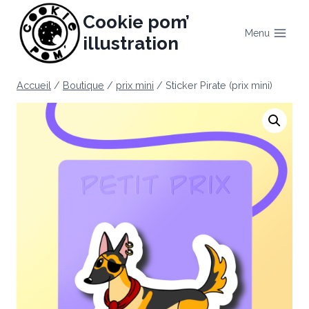
Aller
Cookie pom’
au
Menu
illustration
contenu
Accueil
/
Boutique
/
prix mini
/
Sticker Pirate (prix mini)