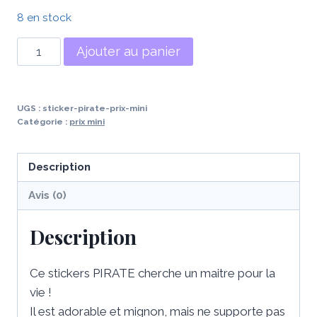
8 en stock
quantité
Ajouter au panier
de
Sticker
Pirate
UGS :
sticker-pirate-prix-mini
(prix
Catégorie :
prix mini
mini)
Description
Avis (0)
Description
Ce stickers PIRATE cherche un maitre pour la
vie !
Il est adorable et mignon, mais ne supporte pas