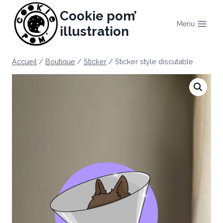
Aller
Cookie pom’
au
Menu
illustration
contenu
Accueil
/
Boutique
/
Sticker
/
Sticker style discutable